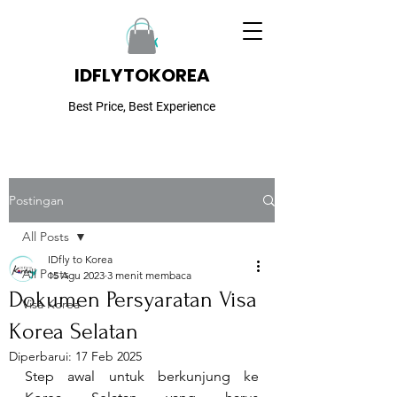
IDFLYTOKOREA
Best Price, Best Experience
Postingan
All Posts
IDfly to Korea
All Posts
15 Agu 2023
3 menit membaca
Dokumen Persyaratan Visa
Visa Korea
Korea Selatan
Diperbarui:
17 Feb 2025
Step awal untuk berkunjung ke 